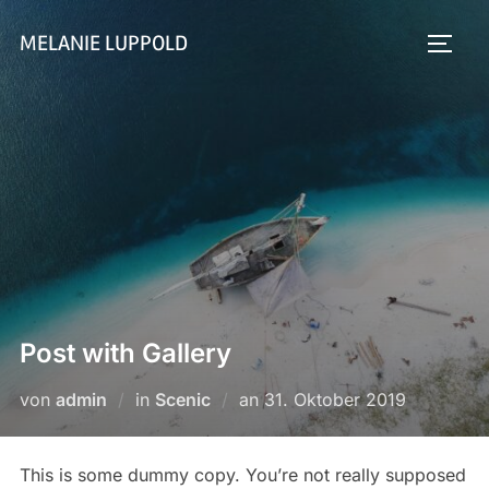
Zum
MELANIE LUPPOLD
Inhalt
SEIT
springen
Post with Gallery
Veröffentlicht
von
admin
in
Scenic
an
31. Oktober 2019
am
This is some dummy copy. You’re not really supposed