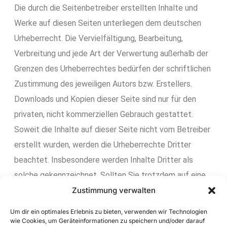
Die durch die Seitenbetreiber erstellten Inhalte und
Werke auf diesen Seiten unterliegen dem deutschen
Urheberrecht. Die Vervielfältigung, Bearbeitung,
Verbreitung und jede Art der Verwertung außerhalb der
Grenzen des Urheberrechtes bedürfen der schriftlichen
Zustimmung des jeweiligen Autors bzw. Erstellers.
Downloads und Kopien dieser Seite sind nur für den
privaten, nicht kommerziellen Gebrauch gestattet.
Soweit die Inhalte auf dieser Seite nicht vom Betreiber
erstellt wurden, werden die Urheberrechte Dritter
beachtet. Insbesondere werden Inhalte Dritter als
solche gekennzeichnet. Sollten Sie trotzdem auf eine
Urheberrechtsverletzung aufmerksam werden, bitten
Zustimmung verwalten
wir um einen entsprechenden Hinweis. Bei
Um dir ein optimales Erlebnis zu bieten, verwenden wir Technologien
Bekanntwerden von Rechtsverletzungen werden wir
wie Cookies, um Geräteinformationen zu speichern und/oder darauf